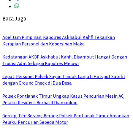
Baca Juga
Apel Jam Pimpinan, Kapolres Askhabul Kahfi Tekankan
Kerapian Personel dan Kebersihan Mako
Kedatangan AKBP Askhabul Kahfi, Disambut Hangat Dengan
Tradisi Adat Sebagai Kapolres Melawi
Cepat, Personel Polsek Sayan Tindak Lanjuti Hotspot Satelit
dengan Ground Check di Dua Desa
Polsek Pontianak Timur Ungkap Kasus Pencurian Mesin AC,
Pelaku Residivis Berhasil Diamankan
Gercep, Tim Berang-Berang Polsek Pontianak Timur Amankan
Pelaku Pencurian Sepeda Motor