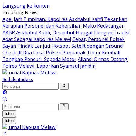
Langsung ke konten
Breaking News
Apel Jam Pimpinan, Kapolres Askhabul Kahfi Tekankan
Kerapian Personel dan Kebersihan Mako
Kedatangan
AKBP Askhabul Kahfi, Disambut Hangat Dengan Tradisi
Adat Sebagai Kapolres Melawi
Cepat, Personel Polsek
Sayan Tindak Lanjuti Hotspot Satelit dengan Ground
Check di Dua Desa
Polsek Pontianak Timur Kembali
Tangkap Pencuri Sepeda Motor
Aliansi Ormas Datangi
Polres Melawi, Laporkan Syamsul Jahidin
Redaksi
Indeks
tutup
tutup