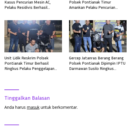
Kasus Pencurian Mesin AC,
Polsek Pontianak Timur
Pelaku Residivis Berhasil
Amankan Pelaku Pencurian
Diamankan
Sepeda Motor
Unit Lidik Reskrim Polsek
Gercep Jatanras Berang Berang
Pontianak Timur Berhasil
Polsek Pontianak Dipimpin IPTU
Ringkus Pelaku Penggelapan
Darmawan Susilo Ringkus
Sepeda Motor
Terduga Pelaku Pemerkosaan di
Boyan Tanjung
Tinggalkan Balasan
Anda harus
masuk
untuk berkomentar.