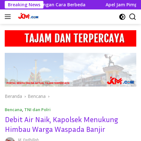
Langsung
i Rayakan Dengan Cara Berbeda
Breaking News
Apel Jam Pimpinan, Kap
ke
konten
Beranda
Bencana
Bencana
,
TNI dan Polri
Debit Air Naik, Kapolsek Menukung
Himbau Warga Waspada Banjir
M. Fadhillah