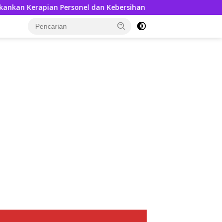
Kerapian Personel dan Kebersihan Mako
Kedatangan AKB
tutup