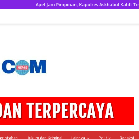
Apel Jam Pimpinan, Kapolres Askhabul Kahfi Tekankan 
erintahan
Hukum dan Kriminal
Lainnya
Politik
Redaksi