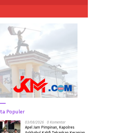
ita Populer
03/08/2026
0 Komentar
Apel Jam Pimpinan, Kapolres
Askhabul Kahfi Tekankan Kerapian