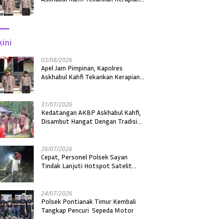
Personel dan Kebersihan Mako
kini
03/08/2026
Apel Jam Pimpinan, Kapolres
Askhabul Kahfi Tekankan Kerapian
Personel dan Kebersihan Mako
31/07/2026
Kedatangan AKBP Askhabul Kahfi,
Disambut Hangat Dengan Tradisi
Adat Sebagai Kapolres Melawi
26/07/2026
Cepat, Personel Polsek Sayan
Tindak Lanjuti Hotspot Satelit
dengan Ground Check di Dua Desa
24/07/2026
Polsek Pontianak Timur Kembali
Tangkap Pencuri Sepeda Motor