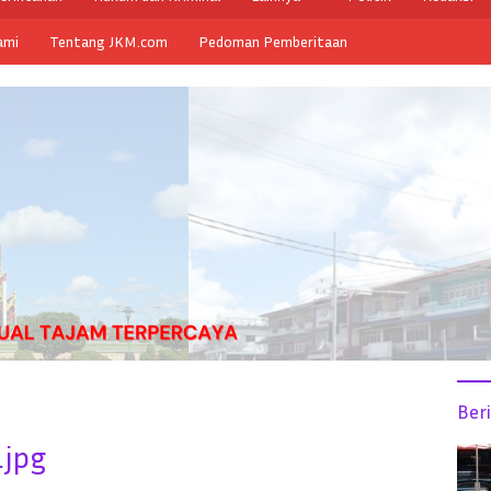
ami
Tentang JKM.com
Pedoman Pemberitaan
Ber
jpg