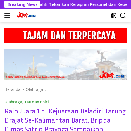
Langsung
lres Askhabul Kahfi Tekankan Kerapian Personel dan Kebersiha
Breaking News
ke
konten
Beranda
Olahraga
Olahraga
,
TNI dan Polri
Raih Juara 1 di Kejuaraan Beladiri Tarung
Drajat Se-Kalimantan Barat, Bripda
Dimas Satrio Prayoga Sampaikan