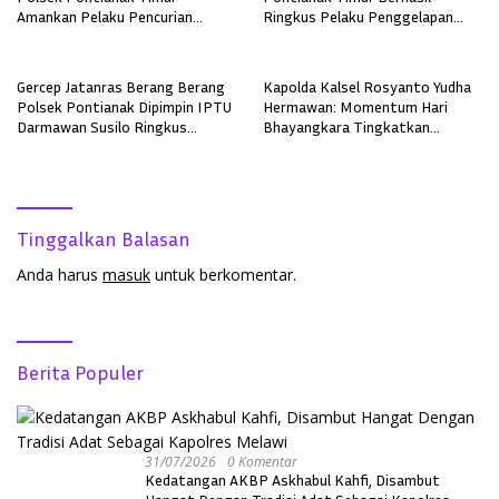
Amankan Pelaku Pencurian
Ringkus Pelaku Penggelapan
Sepeda Motor
Sepeda Motor
Gercep Jatanras Berang Berang
Kapolda Kalsel Rosyanto Yudha
Polsek Pontianak Dipimpin IPTU
Hermawan: Momentum Hari
Darmawan Susilo Ringkus
Bhayangkara Tingkatkan
Terduga Pelaku Pemerkosaan di
Pelayanan, Profesionalisme, dan
Boyan Tanjung
Kepercayaan Masyarakat
Tinggalkan Balasan
Anda harus
masuk
untuk berkomentar.
Berita Populer
31/07/2026
0 Komentar
Kedatangan AKBP Askhabul Kahfi, Disambut