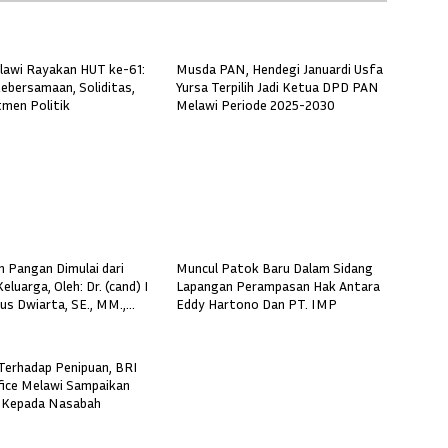
lawi Rayakan HUT ke-61:
Musda PAN, Hendegi Januardi Usfa
ebersamaan, Soliditas,
Yursa Terpilih Jadi Ketua DPD PAN
men Politik
Melawi Periode 2025-2030
 Pangan Dimulai dari
Muncul Patok Baru Dalam Sidang
luarga, Oleh: Dr. (cand) I
Lapangan Perampasan Hak Antara
s Dwiarta, SE., MM.,
Eddy Hartono Dan PT. IMP
a) Pakar Manajemen
 Universitas PGRI Adi
rabaya
erhadap Penipuan, BRI
fice Melawi Sampaikan
 Kepada Nasabah