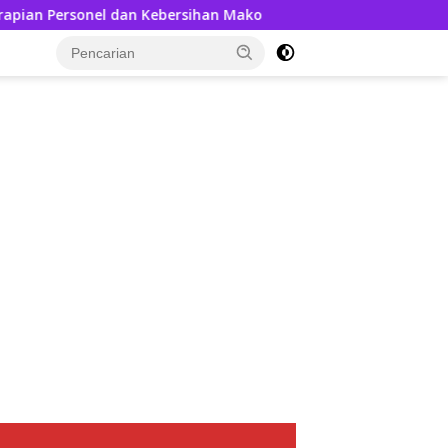
onel dan Kebersihan Mako
Kedatangan AKBP Askhabul K
tutup