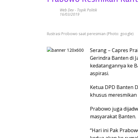
Web Dev
-
Topik Politik
16/03/2019
Ilustrasi Probowo saat peresmian (Photo: google)
Serang – Capres Pr
Gerindra Banten di 
kedatangannya ke B
aspirasi.
Ketua DPD Banten D
khusus meresmikan r
Prabowo juga dijadw
masyarakat Banten.
“Hari ini Pak Prabo
kedua akan ke rumah