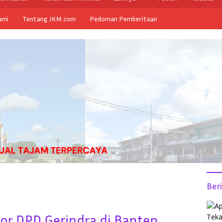
ami
Tentang JKM.com
Pedoman Pemberitaan
Ber
r DPD Gerindra di Banten