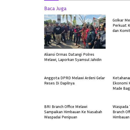
Baca Juga
Golkar Me
Perkuat K
dan Komit
Aliansi Ormas Datangi Polres
Melawi, Laporkan Syamsul Jahidin
Anggota DPRD Melawi Ardeni Gelar
Ketahanan
Reses Di Dapilnya
Ekonomi Ke
Made Bagu
CPM (Asi
Pemasaran
Buana Su
BRI Branch Office Melawi
Waspada T
Sampaikan Himbauan Ke Nasabah
Branch Of
Waspadai Penipuan
Himbauan