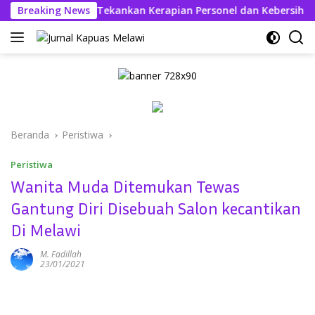
Langsung
s Askhabul Kahfi Tekankan Kerapian Personel dan Kebersihan M
Breaking News
ke
konten
Beranda
Peristiwa
Peristiwa
Wanita Muda Ditemukan Tewas
Gantung Diri Disebuah Salon kecantikan
Di Melawi
M. Fadillah
23/01/2021