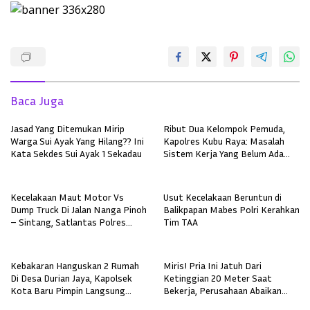
Baca Juga
Jasad Yang Ditemukan Mirip
Ribut Dua Kelompok Pemuda,
Warga Sui Ayak Yang Hilang?? Ini
Kapolres Kubu Raya: Masalah
Kata Sekdes Sui Ayak 1 Sekadau
Sistem Kerja Yang Belum Ada
Kesepakatan
Kecelakaan Maut Motor Vs
Usut Kecelakaan Beruntun di
Dump Truck Di Jalan Nanga Pinoh
Balikpapan Mabes Polri Kerahkan
– Sintang, Satlantas Polres
Tim TAA
Melawi Evakuasi Satu Korban
Meninggal
Kebakaran Hanguskan 2 Rumah
Miris! Pria Ini Jatuh Dari
Di Desa Durian Jaya, Kapolsek
Ketinggian 20 Meter Saat
Kota Baru Pimpin Langsung
Bekerja, Perusahaan Abaikan
Pengecekan Dan Olah TKP
Haknya