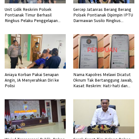
Unit Lidik Reskrim Polsek
Gercep Jatanras Berang Berang
Pontianak Timur Berhasil
Polsek Pontianak Dipimpin IPTU
Ringkus Pelaku Penggelapan
Darmawan Susilo Ringkus
Sepeda Motor
Terduga Pelaku Pemerkosaan di
Boyan Tanjung
Aniaya Korban Pakai Senapan
Nama Kapolres Melawi Dicatut
Angin, JA Menyerahkan Diri ke
Oknum Tak Bertanggung Jawab,
Polisi
Kasat Reskrim: Hati-hati dan
Waspada