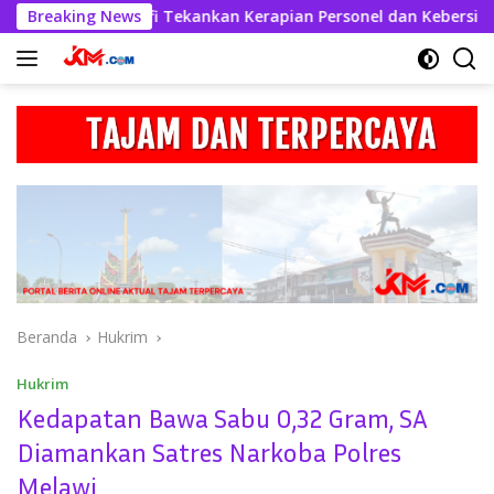
Langsung
khabul Kahfi Tekankan Kerapian Personel dan Kebersihan Mako
Breaking News
ke
konten
Beranda
Hukrim
Hukrim
Kedapatan Bawa Sabu 0,32 Gram, SA
Diamankan Satres Narkoba Polres
Melawi