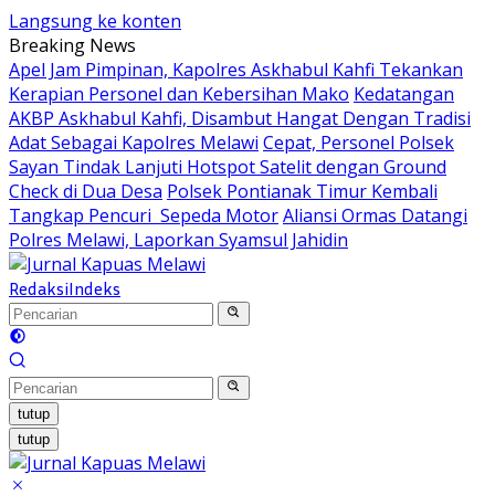
Langsung ke konten
Breaking News
Apel Jam Pimpinan, Kapolres Askhabul Kahfi Tekankan
Kerapian Personel dan Kebersihan Mako
Kedatangan
AKBP Askhabul Kahfi, Disambut Hangat Dengan Tradisi
Adat Sebagai Kapolres Melawi
Cepat, Personel Polsek
Sayan Tindak Lanjuti Hotspot Satelit dengan Ground
Check di Dua Desa
Polsek Pontianak Timur Kembali
Tangkap Pencuri Sepeda Motor
Aliansi Ormas Datangi
Polres Melawi, Laporkan Syamsul Jahidin
Redaksi
Indeks
tutup
tutup