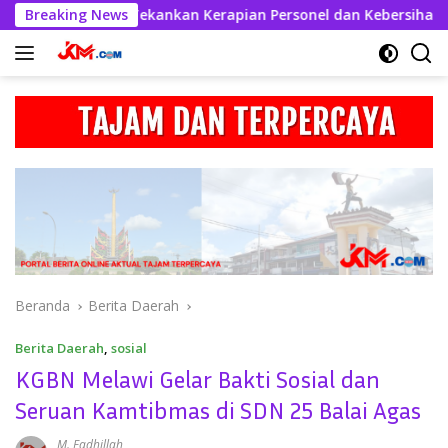
Langsung
abul Kahfi Tekankan Kerapian Personel dan Kebersihan Mako
Breaking News
ke
konten
Beranda
Berita Daerah
Berita Daerah
,
sosial
KGBN Melawi Gelar Bakti Sosial dan
Seruan Kamtibmas di SDN 25 Balai Agas
M. Fadhillah