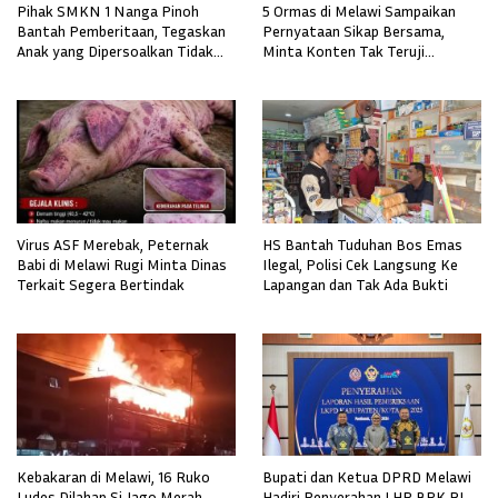
Pihak SMKN 1 Nanga Pinoh
5 Ormas di Melawi Sampaikan
Bantah Pemberitaan, Tegaskan
Pernyataan Sikap Bersama,
Anak yang Dipersoalkan Tidak
Minta Konten Tak Teruji
Pernah Mendaftar
Diklarifikasi
Virus ASF Merebak, Peternak
HS Bantah Tuduhan Bos Emas
Babi di Melawi Rugi Minta Dinas
Ilegal, Polisi Cek Langsung Ke
Terkait Segera Bertindak
Lapangan dan Tak Ada Bukti
Kebakaran di Melawi, 16 Ruko
Bupati dan Ketua DPRD Melawi
Ludes Dilahap Si Jago Merah
Hadiri Penyerahan LHP BPK RI