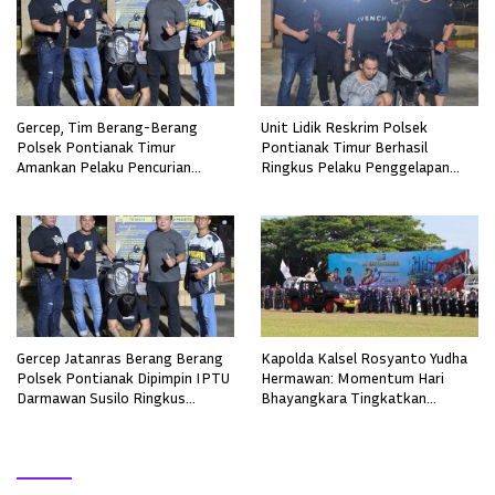
Gercep, Tim Berang-Berang
Unit Lidik Reskrim Polsek
Polsek Pontianak Timur
Pontianak Timur Berhasil
Amankan Pelaku Pencurian
Ringkus Pelaku Penggelapan
Sepeda Motor
Sepeda Motor
Gercep Jatanras Berang Berang
Kapolda Kalsel Rosyanto Yudha
Polsek Pontianak Dipimpin IPTU
Hermawan: Momentum Hari
Darmawan Susilo Ringkus
Bhayangkara Tingkatkan
Terduga Pelaku Pemerkosaan di
Pelayanan, Profesionalisme, dan
Boyan Tanjung
Kepercayaan Masyarakat