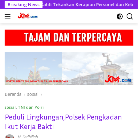
Langsung
res Askhabul Kahfi Tekankan Kerapian Personel dan Kebersihan
Breaking News
ke
konten
Beranda
sosial
sosial
,
TNI dan Polri
Peduli Lingkungan,Polsek Pengkadan
Ikut Kerja Bakti
M. Fadhillah