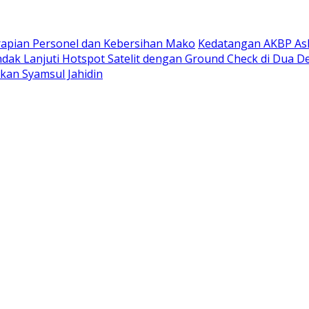
rapian Personel dan Kebersihan Mako
Kedatangan AKBP Ask
ndak Lanjuti Hotspot Satelit dengan Ground Check di Dua D
rkan Syamsul Jahidin