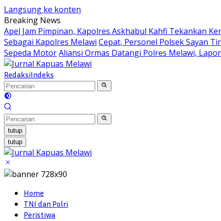
Langsung ke konten
Breaking News
Apel Jam Pimpinan, Kapolres Askhabul Kahfi Tekankan Ke
Sebagai Kapolres Melawi
Cepat, Personel Polsek Sayan Ti
Sepeda Motor
Aliansi Ormas Datangi Polres Melawi, Lapo
Redaksi
Indeks
tutup
tutup
Home
TNI dan Polri
Peristiwa