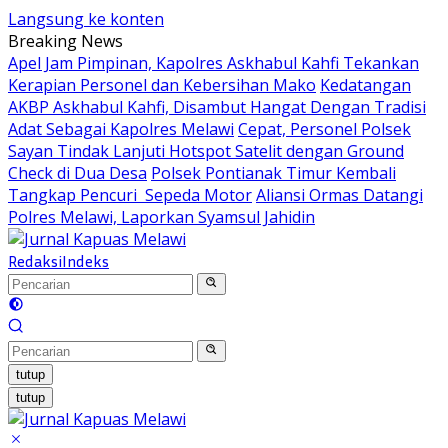
Langsung ke konten
Breaking News
Apel Jam Pimpinan, Kapolres Askhabul Kahfi Tekankan
Kerapian Personel dan Kebersihan Mako
Kedatangan
AKBP Askhabul Kahfi, Disambut Hangat Dengan Tradisi
Adat Sebagai Kapolres Melawi
Cepat, Personel Polsek
Sayan Tindak Lanjuti Hotspot Satelit dengan Ground
Check di Dua Desa
Polsek Pontianak Timur Kembali
Tangkap Pencuri Sepeda Motor
Aliansi Ormas Datangi
Polres Melawi, Laporkan Syamsul Jahidin
Redaksi
Indeks
tutup
tutup