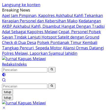
Langsung ke konten
Breaking News
Apel Jam Pimpinan, Kapolres Askhabul Kahfi Tekankan
Kerapian Personel dan Kebersihan Mako
Kedatangan
AKBP Askhabul Kahfi, Disambut Hangat Dengan Tradisi
Adat Sebagai Kapolres Melawi
Cepat, Personel Polsek
Sayan Tindak Lanjuti Hotspot Satelit dengan Ground
Check di Dua Desa
Polsek Pontianak Timur Kembali
Tangkap Pencuri Sepeda Motor
Aliansi Ormas Datangi
Polres Melawi, Laporkan Syamsul Jahidin
Redaksi
Indeks
tutup
tutup