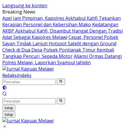
Langsung ke konten
Breaking News
Apel Jam Pimpinan, Kapolres Askhabul Kahfi Tekankan
Kerapian Personel dan Kebersihan Mako
Kedatangan
AKBP Askhabul Kahfi, Disambut Hangat Dengan Tradisi
Adat Sebagai Kapolres Melawi
Cepat, Personel Polsek
Sayan Tindak Lanjuti Hotspot Satelit dengan Ground
Check di Dua Desa
Polsek Pontianak Timur Kembali
Tangkap Pencuri Sepeda Motor
Aliansi Ormas Datangi
Polres Melawi, Laporkan Syamsul Jahidin
Redaksi
Indeks
tutup
tutup