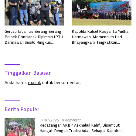
Gercep Jatanras Berang Berang
Kapolda Kalsel Rosyanto Yudha
Polsek Pontianak Dipimpin IPTU
Hermawan: Momentum Hari
Darmawan Susilo Ringkus
Bhayangkara Tingkatkan
Terduga Pelaku Pemerkosaan di
Pelayanan, Profesionalisme, dan
Boyan Tanjung
Kepercayaan Masyarakat
Tinggalkan Balasan
Anda harus
masuk
untuk berkomentar.
Berita Populer
31/07/2026
0 Komentar
Kedatangan AKBP Askhabul Kahfi, Disambut
Hangat Dengan Tradisi Adat Sebagai Kapolres
Melawi