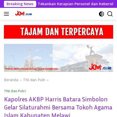
Langsung
skhabul Kahfi Tekankan Kerapian Personel dan Kebersihan Mako
Breaking News
ke
konten
Beranda
TNI dan Polri
TNI dan Polri
Kapolres AKBP Harris Batara Simbolon
Gelar Silaturahmi Bersama Tokoh Agama
Islam Kabupaten Melawi