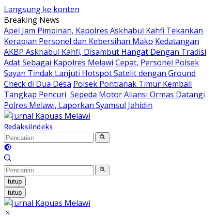
Langsung ke konten
Breaking News
Apel Jam Pimpinan, Kapolres Askhabul Kahfi Tekankan
Kerapian Personel dan Kebersihan Mako
Kedatangan
AKBP Askhabul Kahfi, Disambut Hangat Dengan Tradisi
Adat Sebagai Kapolres Melawi
Cepat, Personel Polsek
Sayan Tindak Lanjuti Hotspot Satelit dengan Ground
Check di Dua Desa
Polsek Pontianak Timur Kembali
Tangkap Pencuri Sepeda Motor
Aliansi Ormas Datangi
Polres Melawi, Laporkan Syamsul Jahidin
Redaksi
Indeks
tutup
tutup