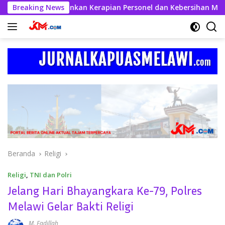
Langsung
ul Kahfi Tekankan Kerapian Personel dan Kebersihan Mako
Breaking News
ke
konten
Beranda
Religi
Religi
,
TNI dan Polri
Jelang Hari Bhayangkara Ke-79, Polres
Melawi Gelar Bakti Religi
M. Fadillah