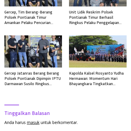
Gercep, Tim Berang-Berang
Unit Lidik Reskrim Polsek
Polsek Pontianak Timur
Pontianak Timur Berhasil
Amankan Pelaku Pencurian
Ringkus Pelaku Penggelapan
Sepeda Motor
Sepeda Motor
Gercep Jatanras Berang Berang
Kapolda Kalsel Rosyanto Yudha
Polsek Pontianak Dipimpin IPTU
Hermawan: Momentum Hari
Darmawan Susilo Ringkus
Bhayangkara Tingkatkan
Terduga Pelaku Pemerkosaan di
Pelayanan, Profesionalisme, dan
Boyan Tanjung
Kepercayaan Masyarakat
Tinggalkan Balasan
Anda harus
masuk
untuk berkomentar.