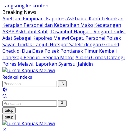
Langsung ke konten
Breaking News
Apel Jam Pimpinan, Kapolres Askhabul Kahfi Tekankan
Kerapian Personel dan Kebersihan Mako
Kedatangan
AKBP Askhabul Kahfi, Disambut Hangat Dengan Tradisi
Adat Sebagai Kapolres Melawi
Cepat, Personel Polsek
Sayan Tindak Lanjuti Hotspot Satelit dengan Ground
Check di Dua Desa
Polsek Pontianak Timur Kembali
Tangkap Pencuri Sepeda Motor
Aliansi Ormas Datangi
Polres Melawi, Laporkan Syamsul Jahidin
Redaksi
Indeks
tutup
tutup