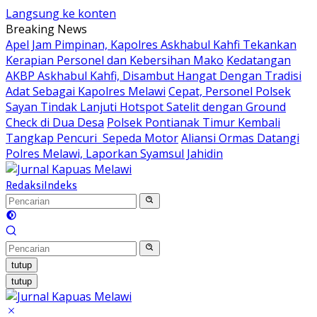
Langsung ke konten
Breaking News
Apel Jam Pimpinan, Kapolres Askhabul Kahfi Tekankan
Kerapian Personel dan Kebersihan Mako
Kedatangan
AKBP Askhabul Kahfi, Disambut Hangat Dengan Tradisi
Adat Sebagai Kapolres Melawi
Cepat, Personel Polsek
Sayan Tindak Lanjuti Hotspot Satelit dengan Ground
Check di Dua Desa
Polsek Pontianak Timur Kembali
Tangkap Pencuri Sepeda Motor
Aliansi Ormas Datangi
Polres Melawi, Laporkan Syamsul Jahidin
Redaksi
Indeks
tutup
tutup