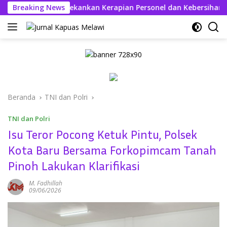
Langsung
khabul Kahfi Tekankan Kerapian Personel dan Kebersihan Mako
Breaking News
ke
konten
Beranda
TNI dan Polri
TNI dan Polri
Isu Teror Pocong Ketuk Pintu, Polsek
Kota Baru Bersama Forkopimcam Tanah
Pinoh Lakukan Klarifikasi
M. Fadhillah
09/06/2026