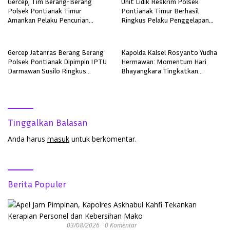
Gercep, Tim Berang-Berang
Unit Lidik Reskrim Polsek
Polsek Pontianak Timur
Pontianak Timur Berhasil
Amankan Pelaku Pencurian
Ringkus Pelaku Penggelapan
Sepeda Motor
Sepeda Motor
Gercep Jatanras Berang Berang
Kapolda Kalsel Rosyanto Yudha
Polsek Pontianak Dipimpin IPTU
Hermawan: Momentum Hari
Darmawan Susilo Ringkus
Bhayangkara Tingkatkan
Terduga Pelaku Pemerkosaan di
Pelayanan, Profesionalisme, dan
Boyan Tanjung
Kepercayaan Masyarakat
Tinggalkan Balasan
Anda harus
masuk
untuk berkomentar.
Berita Populer
03/08/2026
0 Komentar