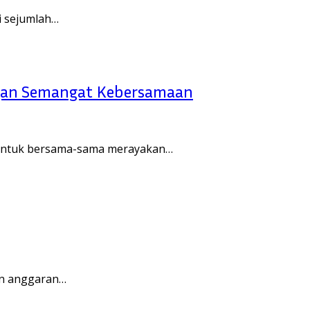
i sejumlah…
gan Semangat Kebersamaan
untuk bersama-sama merayakan…
un anggaran…