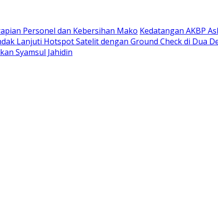
rapian Personel dan Kebersihan Mako
Kedatangan AKBP Ask
ndak Lanjuti Hotspot Satelit dengan Ground Check di Dua D
rkan Syamsul Jahidin