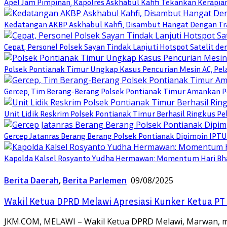
Apel Jam Pimpinan, Kapolres Askhabul Kahfi Tekankan Kerapia
Kedatangan AKBP Askhabul Kahfi, Disambut Hangat Dengan Tra
Cepat, Personel Polsek Sayan Tindak Lanjuti Hotspot Satelit d
Polsek Pontianak Timur Ungkap Kasus Pencurian Mesin AC, Pela
Gercep, Tim Berang-Berang Polsek Pontianak Timur Amankan P
Unit Lidik Reskrim Polsek Pontianak Timur Berhasil Ringkus 
Gercep Jatanras Berang Berang Polsek Pontianak Dipimpin IP
Kapolda Kalsel Rosyanto Yudha Hermawan: Momentum Hari Bha
Berita Daerah
,
Berita Parlemen
09/08/2025
Wakil Ketua DPRD Melawi Apresiasi Kunker Ketua PT 
JKM.COM, MELAWI – Wakil Ketua DPRD Melawi, Marwan, m