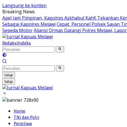
Langsung ke konten
Breaking News
Apel Jam Pimpinan, Kapolres Askhabul Kahfi Tekankan Ke
Sebagai Kapolres Melawi
Cepat, Personel Polsek Sayan Ti
Sepeda Motor
Aliansi Ormas Datangi Polres Melawi, Lapo
Redaksi
Indeks
tutup
tutup
Home
TNI dan Polri
Peristiwa