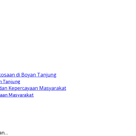
n Tanjung
yaan Masyarakat
gan…