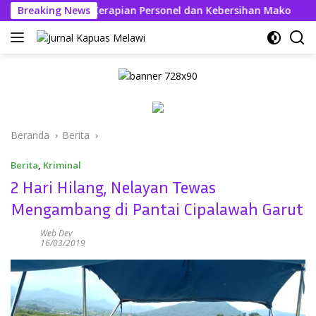
Langsung
ahfi Tekankan Kerapian Personel dan Kebersihan Mako
Breaking News
ke
konten
Beranda
Berita
Berita
,
Kriminal
2 Hari Hilang, Nelayan Tewas
Mengambang di Pantai Cipalawah Garut
Web Dev
16/03/2019