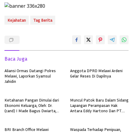
Kejahatan
Tag Berita
Baca Juga
Aliansi Ormas Datangi Polres
Anggota DPRD Melawi Ardeni
Melawi, Laporkan Syamsul
Gelar Reses Di Dapilnya
Jahidin
Ketahanan Pangan Dimulai dari
Muncul Patok Baru Dalam Sidang
Ekonomi Keluarga, Oleh: Dr.
Lapangan Perampasan Hak
(cand) I Made Bagus Dwiarta,
Antara Eddy Hartono Dan PT.
SE., MM., CPM (Asia) Pakar
IMP
Manajemen Pemasaran
Universitas PGRI Adi Buana
BRI Branch Office Melawi
Waspada Terhadap Penipuan,
Surabaya