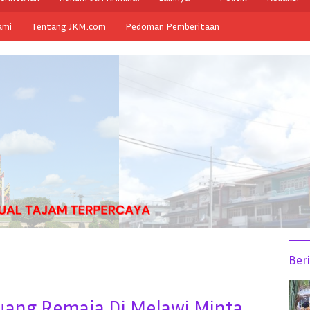
ami
Tentang JKM.com
Pedoman Pemberitaan
Ber
Buang,Remaja Di Melawi Minta