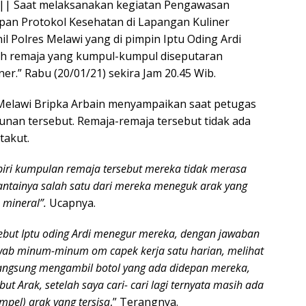
 || Saat melaksanakan kegiatan Pengawasan
an Protokol Kesehatan di Lapangan Kuliner
l Polres Melawi yang di pimpin Iptu Oding Ardi
 remaja yang kumpul-kumpul diseputaran
ner.” Rabu (20/01/21) sekira Jam 20.45 Wib.
Melawi Bripka Arbain menyampaikan saat petugas
an tersebut. Remaja-remaja tersebut tidak ada
takut.
ri kumpulan remaja tersebut mereka tidak merasa
antainya salah satu dari mereka meneguk arak yang
 mineral”.
Ucapnya.
sebut Iptu oding Ardi menegur mereka, dengan jawaban
ab minum-minum om capek kerja satu harian, melihat
 langsung mengambil botol yang ada didepan mereka,
ebut Arak, setelah saya cari- cari lagi ternyata masih ada
mpel) arak yang tersisa
,” Terangnya.