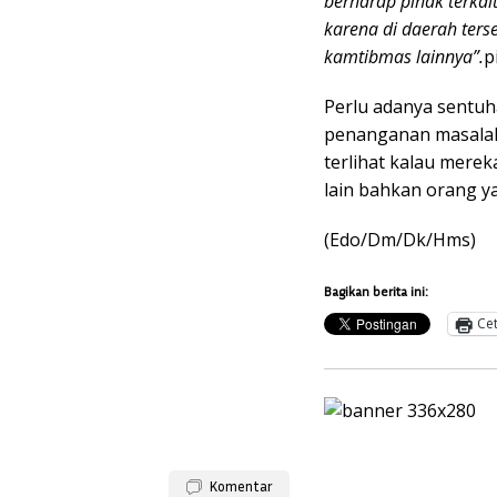
berharap pihak terkai
karena di daerah ters
kamtibmas lainnya”.
p
Perlu adanya sentuha
penanganan masalah 
terlihat kalau mere
lain bahkan orang y
(Edo/Dm/Dk/Hms)
Bagikan berita ini:
Ce
Komentar