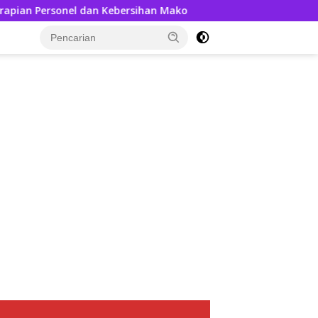
Kebersihan Mako
Kedatangan AKBP Askhabul Kahfi, Disa
tutup