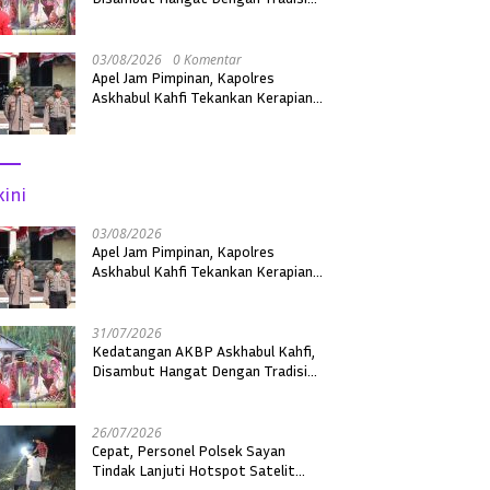
Adat Sebagai Kapolres Melawi
03/08/2026
0 Komentar
Apel Jam Pimpinan, Kapolres
Askhabul Kahfi Tekankan Kerapian
Personel dan Kebersihan Mako
kini
03/08/2026
Apel Jam Pimpinan, Kapolres
Askhabul Kahfi Tekankan Kerapian
Personel dan Kebersihan Mako
31/07/2026
Kedatangan AKBP Askhabul Kahfi,
Disambut Hangat Dengan Tradisi
Adat Sebagai Kapolres Melawi
26/07/2026
Cepat, Personel Polsek Sayan
Tindak Lanjuti Hotspot Satelit
dengan Ground Check di Dua Desa