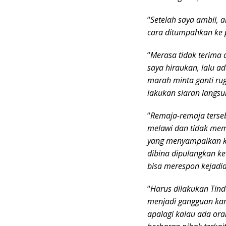
“
Setelah saya ambil, 
cara ditumpahkan ke p
“
Merasa tidak terima 
saya hiraukan, lalu a
marah minta ganti rug
lakukan siaran langsun
“
Remaja-remaja terse
melawi dan tidak memi
yang menyampaikan ke
dibina dipulangkan ke
bisa merespon kejadia
“
Harus dilakukan Tind
menjadi gangguan ka
apalagi kalau ada or