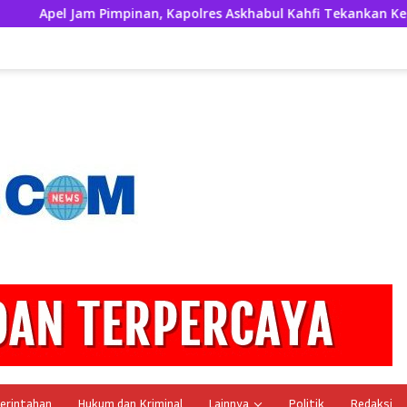
an, Kapolres Askhabul Kahfi Tekankan Kerapian Personel dan 
erintahan
Hukum dan Kriminal
Lainnya
Politik
Redaksi