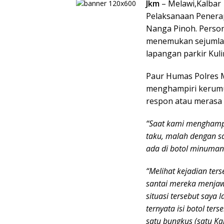
Jkm
– Melawi,Kalbar
Pelaksanaan Penerap
Nanga Pinoh. Personi
menemukan sejumlah
lapangan parkir Kuli
Paur Humas Polres 
menghampiri kerumun
respon atau merasa 
“Saat kami menghampi
taku, malah dengan s
ada di botol minuman
“Melihat kejadian ter
santai mereka menjaw
situasi tersebut saya
ternyata isi botol ters
satu bungkus (satu Ka