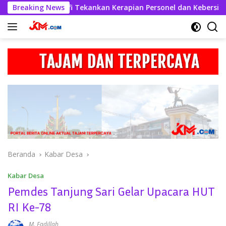
Langsung
Askhabul Kahfi Tekankan Kerapian Personel dan Kebersihan Ma
Breaking News
ke
konten
Beranda
Kabar Desa
Kabar Desa
Pemdes Tanjung Sari Gelar Upacara HUT
RI Ke-78
M. Fadillah