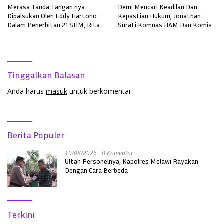
Merasa Tanda Tangan nya
Demi Mencari Keadilan Dan
Dipalsukan Oleh Eddy Hartono
Kepastian Hukum, Jonathan
Dalam Penerbitan 21 SHM, Rita
Surati Komnas HAM Dan Komisi
Tjung Lapor Polisi
III DRP RI
Tinggalkan Balasan
Anda harus
masuk
untuk berkomentar.
Berita Populer
10/08/2026
0 Komentar
Ultah Personelnya, Kapolres Melawi Rayakan
Dengan Cara Berbeda
Terkini