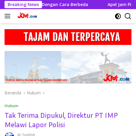
Langsung
wi Rayakan Dengan Cara Berbeda
Breaking News
Apel Jam Pimpinan, Ka
ke
konten
Beranda
Hukum
Hukum
Tak Terima Dipukul, Direktur PT IMP
Melawi Lapor Polisi
M. Fadillah