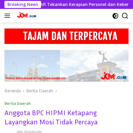
Langsung
Askhabul Kahfi Tekankan Kerapian Personel dan Kebersihan Ma
Breaking News
ke
konten
Beranda
Berita Daerah
Berita Daerah
Anggota BPC HIPMI Ketapang
Layangkan Mosi Tidak Percaya
Ade Shalahudin