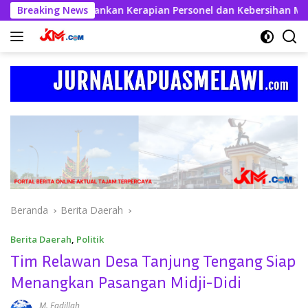
Langsung
ul Kahfi Tekankan Kerapian Personel dan Kebersihan Mako
Breaking News
ke
konten
Beranda
Berita Daerah
Berita Daerah
,
Politik
Tim Relawan Desa Tanjung Tengang Siap
Menangkan Pasangan Midji-Didi
M. Fadillah