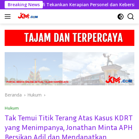
Langsung
skhabul Kahfi Tekankan Kerapian Personel dan Kebersihan Mak
Breaking News
ke
konten
Beranda
Hukum
Hukum
Tak Temui Titik Terang Atas Kasus KDRT
yang Menimpanya, Jonathan Minta APH
Bersikap Adil dan Mendapatkan