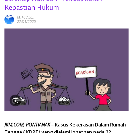
Kepastian Hukum
M. Fadillah
27/01/2025
JKM.COM, PONTIANAK –
Kasus Kekerasan Dalam Rumah
Tangga ( KDRT) yang dialami Jonathan pada 22