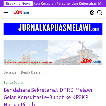
Langsung
 Kahfi Tekankan Kerapian Personel dan Kebersihan Mako
Breaking News
ke
konten
Beranda
Berita Daerah
Berita Daerah
Bendahara Sekretariat DPRD Melawi
Gelar Konsultasi e-Bupot ke KP2KP
Nanga Pinoh