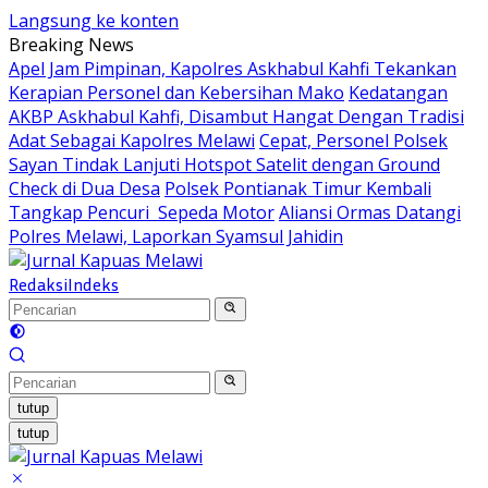
Langsung ke konten
Breaking News
Apel Jam Pimpinan, Kapolres Askhabul Kahfi Tekankan
Kerapian Personel dan Kebersihan Mako
Kedatangan
AKBP Askhabul Kahfi, Disambut Hangat Dengan Tradisi
Adat Sebagai Kapolres Melawi
Cepat, Personel Polsek
Sayan Tindak Lanjuti Hotspot Satelit dengan Ground
Check di Dua Desa
Polsek Pontianak Timur Kembali
Tangkap Pencuri Sepeda Motor
Aliansi Ormas Datangi
Polres Melawi, Laporkan Syamsul Jahidin
Redaksi
Indeks
tutup
tutup