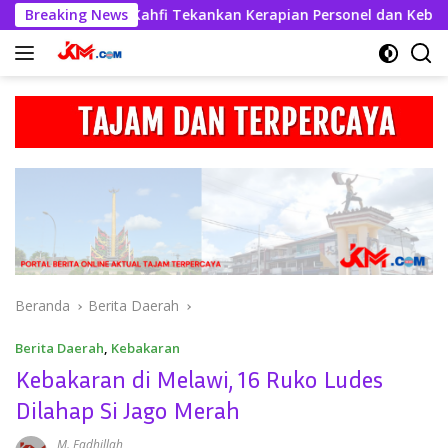
Langsung
 Askhabul Kahfi Tekankan Kerapian Personel dan Kebersihan M
Breaking News
ke
konten
Beranda
Berita Daerah
Berita Daerah
,
Kebakaran
Kebakaran di Melawi, 16 Ruko Ludes
Dilahap Si Jago Merah
M. Fadhillah