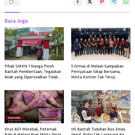
Baca Juga
Pihak SMKN 1 Nanga Pinoh
5 Ormas di Melawi Sampaikan
Bantah Pemberitaan, Tegaskan
Pernyataan Sikap Bersama,
Anak yang Dipersoalkan Tidak
Minta Konten Tak Teruji
Pernah Mendaftar
Diklarifikasi
Virus ASF Merebak, Peternak
HS Bantah Tuduhan Bos Emas
Babi di Melawi Rugi Minta Dinas
Ilegal, Polisi Cek Langsung Ke