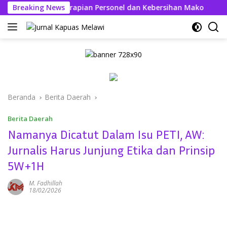
Langsung
fi Tekankan Kerapian Personel dan Kebersihan Mako
Breaking News
Ke
ke
konten
Beranda
Berita Daerah
Berita Daerah
Namanya Dicatut Dalam Isu PETI, AW:
Jurnalis Harus Junjung Etika dan Prinsip
5W+1H
M. Fadhillah
18/02/2026